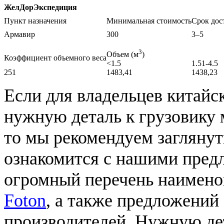
ЖелДорЭкспедиция
Пункт назначения
Минимальная стоимость
Срок дос
Армавир
300
3–5
3
Объем (м
)
Коэффициент объемного веса
<1.5
1.51-4.5
251
1483,41
1438,23
Если для владельцев китайс
нужную деталь к грузовику 
то мы рекомендуем заглянут
ознакомится с нашими пред
огромный перечень наимено
Foton
, а также предложений
производителей. Нужную де