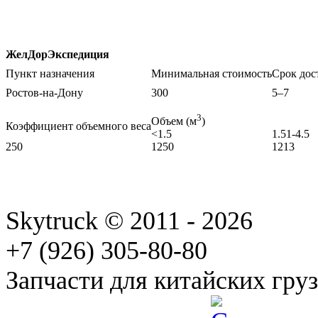
ЖелДорЭкспедиция
Пункт назначения
Минимальная стоимость
Срок дос
Ростов-на-Дону
300
5–7
3
Объем (м
)
Коэффициент объемного веса
<1.5
1.51-4.5
250
1250
1213
Skytruck © 2011 - 2026
+7 (926) 305-80-80
Запчасти для китайских гру