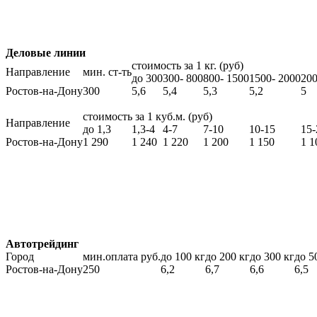
Деловые линии
стоимость за 1 кг. (руб)
Направление
мин. ст-ть
до 300
300- 800
800- 1500
1500- 2000
200
Ростов-на-Дону
300
5,6
5,4
5,3
5,2
5
стоимость за 1 куб.м. (руб)
Направление
до 1,3
1,3-4
4-7
7-10
10-15
15-
Ростов-на-Дону
1 290
1 240
1 220
1 200
1 150
1 1
Автотрейдинг
Город
мин.оплата руб.
до 100 кг
до 200 кг
до 300 кг
до 5
Ростов-на-Дону
250
6,2
6,7
6,6
6,5