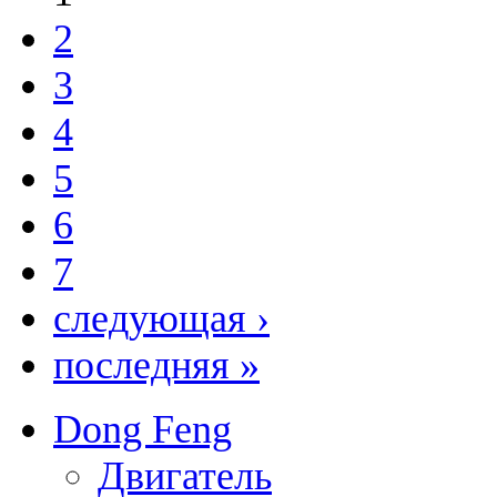
2
3
4
5
6
7
следующая ›
последняя »
Dong Feng
Двигатель