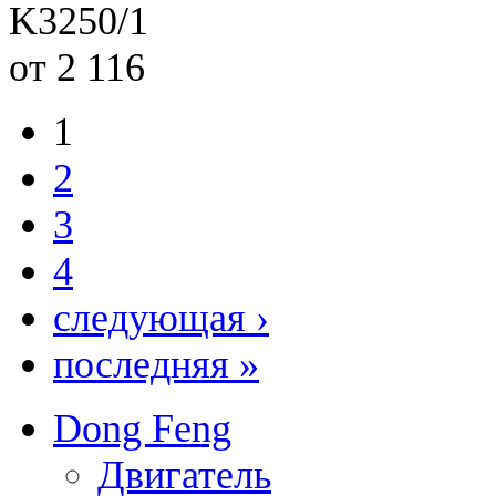
K3250/1
от 2 116
1
2
3
4
следующая ›
последняя »
Dong Feng
Двигатель