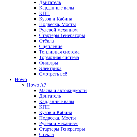
Двигатель
Карданные валы
КПП
Кузов и Кабина
Подвеска, Мосты
Рулевой механизм
Стартеры Генераторы
Стёкла
Сцепление
Топливная система
Тормозная система
Фильтры
Электрика
Смотреть всё
Howo
Howo A7
Масла и автожидкости
Двигатель
Карданные валы
КПП
Кузов и Кабина
Подвеска, Мосты
Рулевой механизм
Стартеры Генераторы
Стёкла