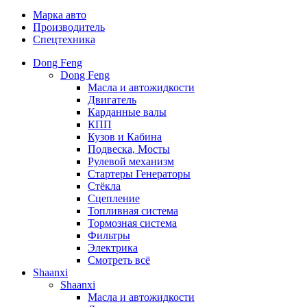
Марка авто
Производитель
Спецтехника
Dong Feng
Dong Feng
Масла и автожидкости
Двигатель
Карданные валы
КПП
Кузов и Кабина
Подвеска, Мосты
Рулевой механизм
Стартеры Генераторы
Стёкла
Сцепление
Топливная система
Тормозная система
Фильтры
Электрика
Смотреть всё
Shaanxi
Shaanxi
Масла и автожидкости