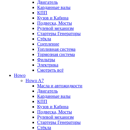
Двигатель
Карданные валы
КПП
Кузов и Кабина
Подвеска, Мосты
Рулевой механизм
Стартеры Генераторы
Стёкла
Сцепление
Топливная система
Тормозная система
Фильтры
Электрика
Смотреть всё
Howo
Howo A7
Масла и автожидкости
Двигатель
Карданные валы
КПП
Кузов и Кабина
Подвеска, Мосты
Рулевой механизм
Стартеры Генераторы
Стёкла