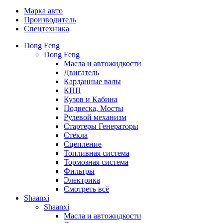
Марка авто
Производитель
Спецтехника
Dong Feng
Dong Feng
Масла и автожидкости
Двигатель
Карданные валы
КПП
Кузов и Кабина
Подвеска, Мосты
Рулевой механизм
Стартеры Генераторы
Стёкла
Сцепление
Топливная система
Тормозная система
Фильтры
Электрика
Смотреть всё
Shaanxi
Shaanxi
Масла и автожидкости