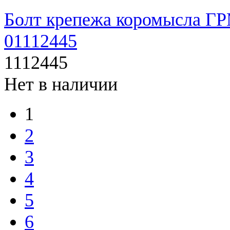
Болт крепежа коромысла Г
01112445
1112445
Нет в наличии
1
2
3
4
5
6