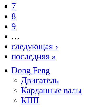
7
8
9
…
следующая ›
последняя »
Dong Feng
Двигатель
Карданные валы
КПП