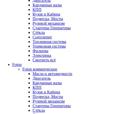
Двигатель
Карданные валы
КПП
Кузов и Кабина
Подвеска, Мосты
Рулевой механизм
Стартеры Генераторы
Стёкла
Сцепление
Топливная система
Тормозная система
Фильтры
Электрика
Смотреть всё
Foton
Foton коммерческие
Масла и автожидкости
Двигатель
Карданные валы
КПП
Кузов и Кабина
Подвеска, Мосты
Рулевой механизм
Стартеры Генераторы
Стёкла