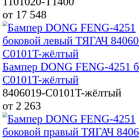
1101020-T1400
от 17 548
Бампер DONG FENG-4251 бо
C0101T-жёлтый
8406019-C0101T-жёлтый
от 2 263