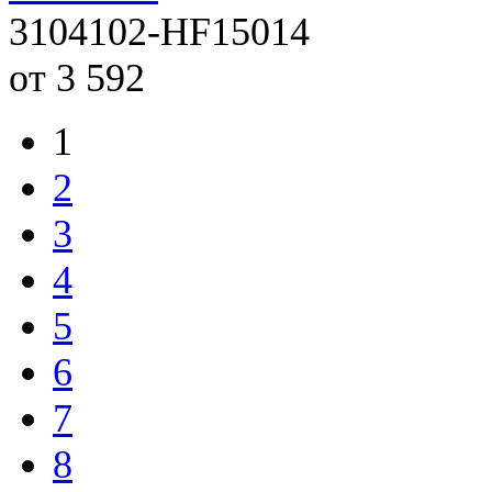
3104102-HF15014
от 3 592
1
2
3
4
5
6
7
8