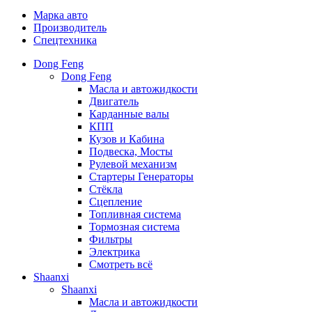
Марка авто
Производитель
Спецтехника
Dong Feng
Dong Feng
Масла и автожидкости
Двигатель
Карданные валы
КПП
Кузов и Кабина
Подвеска, Мосты
Рулевой механизм
Стартеры Генераторы
Стёкла
Сцепление
Топливная система
Тормозная система
Фильтры
Электрика
Смотреть всё
Shaanxi
Shaanxi
Масла и автожидкости