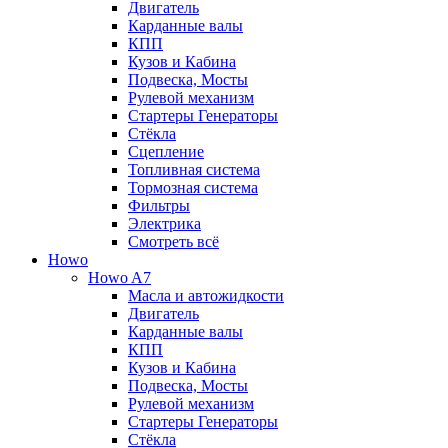
Двигатель
Карданные валы
КПП
Кузов и Кабина
Подвеска, Мосты
Рулевой механизм
Стартеры Генераторы
Стёкла
Сцепление
Топливная система
Тормозная система
Фильтры
Электрика
Смотреть всё
Howo
Howo A7
Масла и автожидкости
Двигатель
Карданные валы
КПП
Кузов и Кабина
Подвеска, Мосты
Рулевой механизм
Стартеры Генераторы
Стёкла