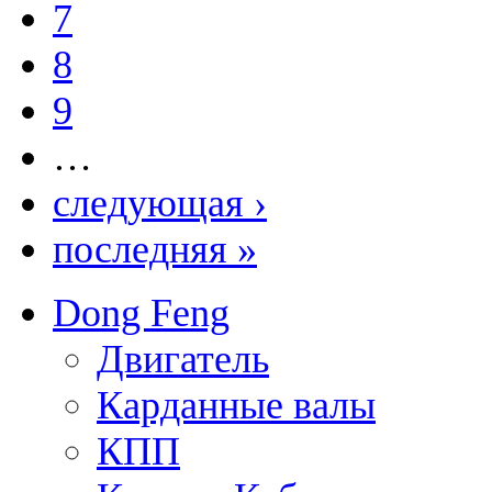
7
8
9
…
следующая ›
последняя »
Dong Feng
Двигатель
Карданные валы
КПП