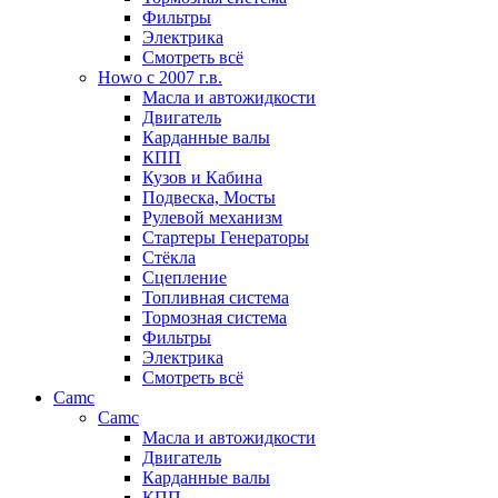
Фильтры
Электрика
Смотреть всё
Howo c 2007 г.в.
Масла и автожидкости
Двигатель
Карданные валы
КПП
Кузов и Кабина
Подвеска, Мосты
Рулевой механизм
Стартеры Генераторы
Стёкла
Сцепление
Топливная система
Тормозная система
Фильтры
Электрика
Смотреть всё
Camc
Camc
Масла и автожидкости
Двигатель
Карданные валы
КПП