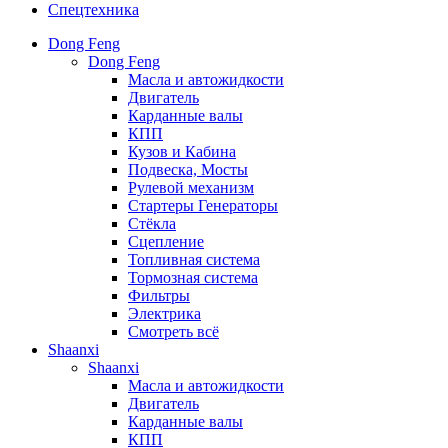
Спецтехника
Dong Feng
Dong Feng
Масла и автожидкости
Двигатель
Карданные валы
КПП
Кузов и Кабина
Подвеска, Мосты
Рулевой механизм
Стартеры Генераторы
Стёкла
Сцепление
Топливная система
Тормозная система
Фильтры
Электрика
Смотреть всё
Shaanxi
Shaanxi
Масла и автожидкости
Двигатель
Карданные валы
КПП