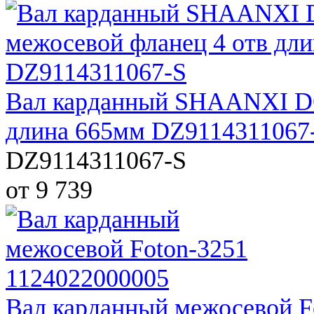
Вал карданный SHAANXI D
длина 665мм DZ9114311067
DZ9114311067-S
от 9 739
Вал карданный межосевой F