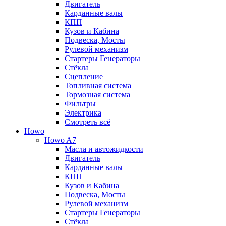
Двигатель
Карданные валы
КПП
Кузов и Кабина
Подвеска, Мосты
Рулевой механизм
Стартеры Генераторы
Стёкла
Сцепление
Топливная система
Тормозная система
Фильтры
Электрика
Смотреть всё
Howo
Howo A7
Масла и автожидкости
Двигатель
Карданные валы
КПП
Кузов и Кабина
Подвеска, Мосты
Рулевой механизм
Стартеры Генераторы
Стёкла