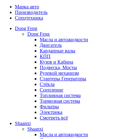
Марка авто
Производитель
Спецтехника
Dong Feng
Dong Feng
Масла и автожидкости
Двигатель
Карданные валы
КПП
Кузов и Кабина
Подвеска, Мосты
Рулевой механизм
Стартеры Генераторы
Стёкла
Сцепление
Топливная система
Тормозная система
Фильтры
Электрика
Смотреть всё
Shaanxi
Shaanxi
Масла и автожидкости