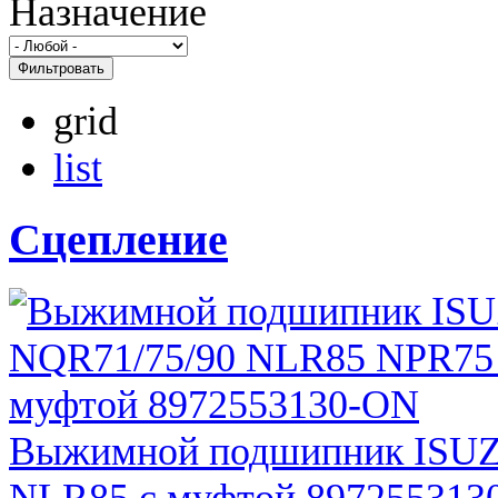
Назначение
Фильтровать
grid
list
Сцепление
Выжимной подшипник ISUZ
NLR85 с муфтой 897255313