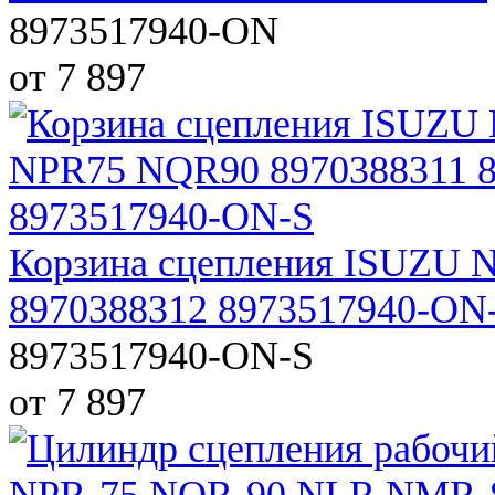
8973517940-ON
от 7 897
Корзина сцепления ISUZU
8970388312 8973517940-ON
8973517940-ON-S
от 7 897