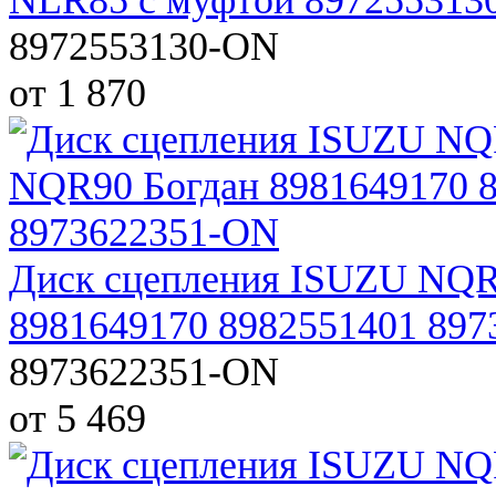
8972553130-ON
от 1 870
Диск сцепления ISUZU NQ
8981649170 8982551401 89
8973622351-ON
от 5 469