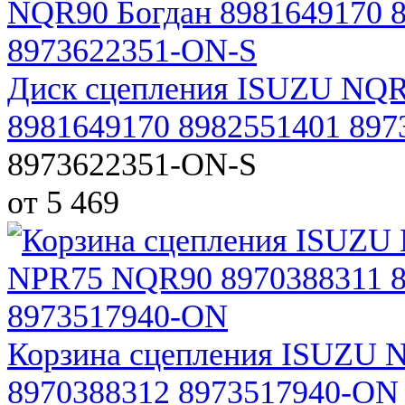
Диск сцепления ISUZU NQ
8981649170 8982551401 89
8973622351-ON-S
от 5 469
Корзина сцепления ISUZU
8970388312 8973517940-ON