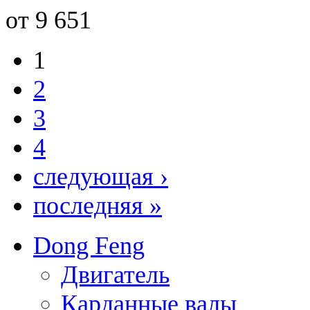
от 9 651
1
2
3
4
следующая ›
последняя »
Dong Feng
Двигатель
Карданные валы