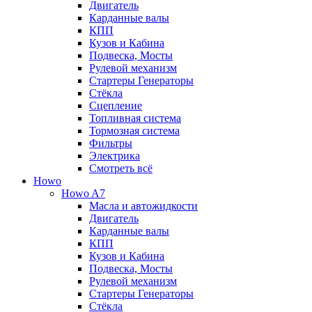
Двигатель
Карданные валы
КПП
Кузов и Кабина
Подвеска, Мосты
Рулевой механизм
Стартеры Генераторы
Стёкла
Сцепление
Топливная система
Тормозная система
Фильтры
Электрика
Смотреть всё
Howo
Howo A7
Масла и автожидкости
Двигатель
Карданные валы
КПП
Кузов и Кабина
Подвеска, Мосты
Рулевой механизм
Стартеры Генераторы
Стёкла