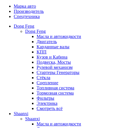
Марка авто
Производитель
Спецтехника
Dong Feng
Dong Feng
Масла и автожидкости
Двигатель
Карданные валы
КПП
Кузов и Кабина
Подвеска, Мосты
Рулевой механизм
Стартеры Генераторы
Стёкла
Сцепление
Топливная система
Тормозная система
Фильтры
Электрика
Смотреть всё
Shaanxi
Shaanxi
Масла и автожидкости