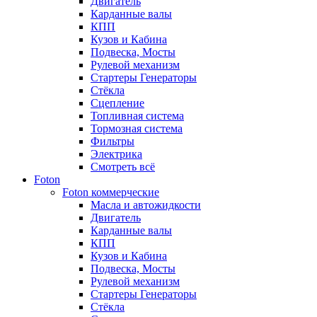
Двигатель
Карданные валы
КПП
Кузов и Кабина
Подвеска, Мосты
Рулевой механизм
Стартеры Генераторы
Стёкла
Сцепление
Топливная система
Тормозная система
Фильтры
Электрика
Смотреть всё
Foton
Foton коммерческие
Масла и автожидкости
Двигатель
Карданные валы
КПП
Кузов и Кабина
Подвеска, Мосты
Рулевой механизм
Стартеры Генераторы
Стёкла